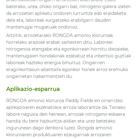
baterako, urea, ohiko ongarri bat, nitrogeno-galera izaten
da arrozetan aplikatu ondoren lurruntze edo eraldaketa
dela eta, laboreak xurgatzeko erabilgarri dauden
mantenugai mugatuak ondorioz.
Aitzitik, arrozetarako RONGDA amonio kloruroak
horrelako arazoak erabat saihesten ditu. Laboreei
nitrogenoa etengabe eta egonkorrean hornitu diezaieke,
mantenugaien hondakinak ezabatuz eta inbertsio guztiak
laboreak hazteko energia bihurtuz. Ongarrien
eraginkortasun-abantaila egonkor honek arroz eremuko
ongarrietan nabarmentzen du.
Aplikazio-esparrua
RONGDA amonio kloruroa Paddy Fields-en oinarrizko
aplikazioaren eszenatokia arroza laborantza da. Txinako
labore nagusia den heinean, arrozak nitrogeno-eskaera
handia du bere hazkuntza-aldian eta urez betetako
ingurunean dago denbora luzez. Rongda amonio
kloruroaren produktuaren ezaugarriak arrozaren