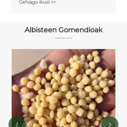
Albisteen Gomendioak
Amonio sulfato ongarri:
eraginkortasuna eta funtzioak
Gehiago ikusi >>

