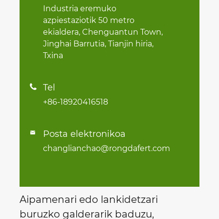
Industria eremuko
azpiestaziotik 50 metro
ekialdera, Chenguantun Town,
Jinghai Barrutia, Tianjin hiria,
Txina
Tel

+86-18920416518
Posta elektronikoa

changlianchao@rongdafert.com
Aipamenari edo lankidetzari
buruzko galderarik baduzu,