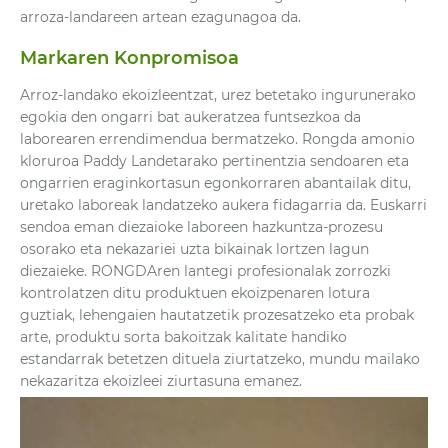
arroza-landareen artean ezagunagoa da.
Markaren Konpromisoa
Arroz-landako ekoizleentzat, urez betetako ingurunerako
egokia den ongarri bat aukeratzea funtsezkoa da
laborearen errendimendua bermatzeko. Rongda amonio
kloruroa Paddy Landetarako pertinentzia sendoaren eta
ongarrien eraginkortasun egonkorraren abantailak ditu,
uretako laboreak landatzeko aukera fidagarria da. Euskarri
sendoa eman diezaioke laboreen hazkuntza-prozesu
osorako eta nekazariei uzta bikainak lortzen lagun
diezaieke. RONGDAren lantegi profesionalak zorrozki
kontrolatzen ditu produktuen ekoizpenaren lotura
guztiak, lehengaien hautatzetik prozesatzeko eta probak
arte, produktu sorta bakoitzak kalitate handiko
estandarrak betetzen dituela ziurtatzeko, mundu mailako
nekazaritza ekoizleei ziurtasuna emanez.