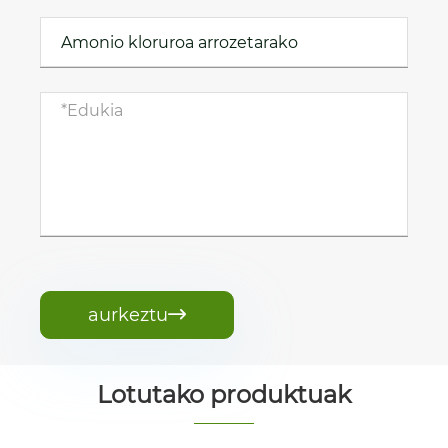
aurkeztu

Lotutako produktuak