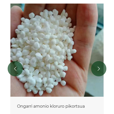
Ongarri amonio kloruroa laboreetarako
Gehiago ikusi >>

