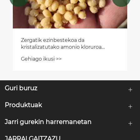
Guri buruz
Produktuak
Jarri gurekin harremanetan
JARRAI GAITZAZU