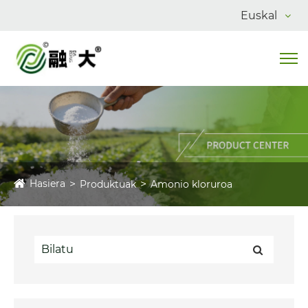
Euskal
Hasiera
Produktuak
Amonio kloruroa