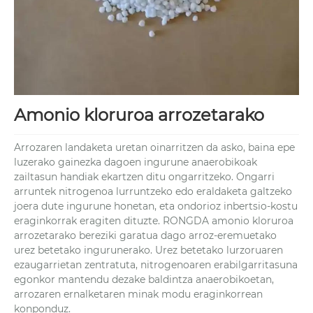
Amonio kloruroa arrozetarako
Arrozaren landaketa uretan oinarritzen da asko, baina epe
luzerako gainezka dagoen ingurune anaerobikoak
zailtasun handiak ekartzen ditu ongarritzeko. Ongarri
arruntek nitrogenoa lurruntzeko edo eraldaketa galtzeko
joera dute ingurune honetan, eta ondorioz inbertsio-kostu
eraginkorrak eragiten dituzte. RONGDA amonio kloruroa
arrozetarako bereziki garatua dago arroz-eremuetako
urez betetako ingurunerako. Urez betetako lurzoruaren
ezaugarrietan zentratuta, nitrogenoaren erabilgarritasuna
egonkor mantendu dezake baldintza anaerobikoetan,
arrozaren ernalketaren minak modu eraginkorrean
konponduz.