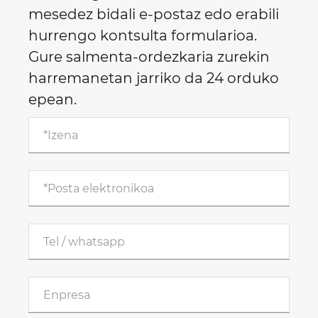
mesedez bidali e-postaz edo erabili
hurrengo kontsulta formularioa.
Gure salmenta-ordezkaria zurekin
harremanetan jarriko da 24 orduko
epean.