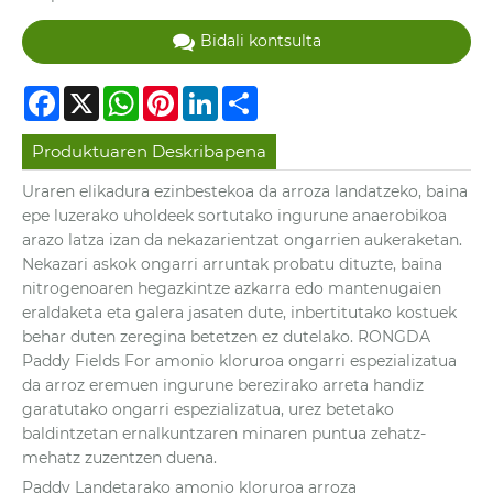
Bidali kontsulta
Facebook
X
WhatsApp
Pinterest
LinkedIn
Share
Produktuaren Deskribapena
Uraren elikadura ezinbestekoa da arroza landatzeko, baina
epe luzerako uholdeek sortutako ingurune anaerobikoa
arazo latza izan da nekazarientzat ongarrien aukeraketan.
Nekazari askok ongarri arruntak probatu dituzte, baina
nitrogenoaren hegazkintze azkarra edo mantenugaien
eraldaketa eta galera jasaten dute, inbertitutako kostuek
behar duten zeregina betetzen ez dutelako. RONGDA
Paddy Fields For amonio kloruroa ongarri espezializatua
da arroz eremuen ingurune berezirako arreta handiz
garatutako ongarri espezializatua, urez betetako
baldintzetan ernalkuntzaren minaren puntua zehatz-
mehatz zuzentzen duena.
Paddy Landetarako amonio kloruroa arroza