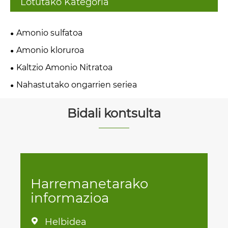
Lotutako Kategoria
Amonio sulfatoa
Amonio kloruroa
Kaltzio Amonio Nitratoa
Nahastutako ongarrien seriea
Bidali kontsulta
Harremanetarako
informazioa
Helbidea
