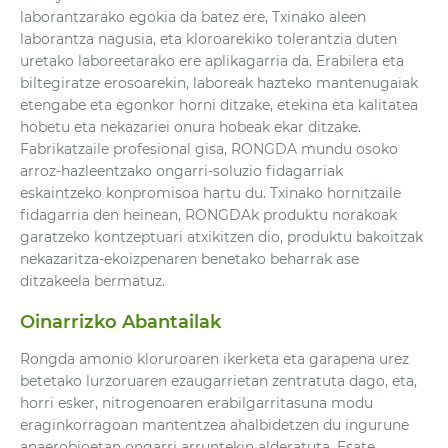
laborantzarako egokia da batez ere, Txinako aleen
laborantza nagusia, eta kloroarekiko tolerantzia duten
uretako laboreetarako ere aplikagarria da. Erabilera eta
biltegiratze erosoarekin, laboreak hazteko mantenugaiak
etengabe eta egonkor horni ditzake, etekina eta kalitatea
hobetu eta nekazariei onura hobeak ekar ditzake.
Fabrikatzaile profesional gisa, RONGDA mundu osoko
arroz-hazleentzako ongarri-soluzio fidagarriak
eskaintzeko konpromisoa hartu du. Txinako hornitzaile
fidagarria den heinean, RONGDAk produktu norakoak
garatzeko kontzeptuari atxikitzen dio, produktu bakoitzak
nekazaritza-ekoizpenaren benetako beharrak ase
ditzakeela bermatuz.
Oinarrizko Abantailak
Rongda amonio kloruroaren ikerketa eta garapena urez
betetako lurzoruaren ezaugarrietan zentratuta dago, eta,
horri esker, nitrogenoaren erabilgarritasuna modu
eraginkorragoan mantentzea ahalbidetzen du ingurune
anaerobioetan ongarri arruntekin alderatuta. Esate