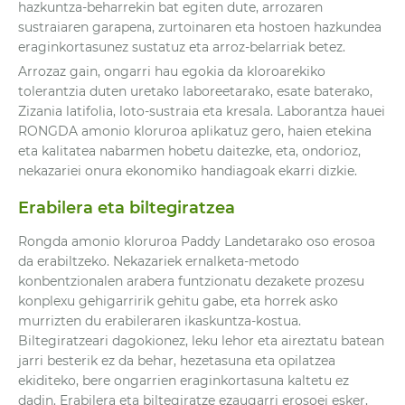
hazkuntza-beharrekin bat egiten dute, arrozaren
sustraiaren garapena, zurtoinaren eta hostoen hazkundea
eraginkortasunez sustatuz eta arroz-belarriak betez.
Arrozaz gain, ongarri hau egokia da kloroarekiko
tolerantzia duten uretako laboreetarako, esate baterako,
Zizania latifolia, loto-sustraia eta kresala. Laborantza hauei
RONGDA amonio kloruroa aplikatuz gero, haien etekina
eta kalitatea nabarmen hobetu daitezke, eta, ondorioz,
nekazariei onura ekonomiko handiagoak ekarri dizkie.
Erabilera eta biltegiratzea
Rongda amonio kloruroa Paddy Landetarako oso erosoa
da erabiltzeko. Nekazariek ernalketa-metodo
konbentzionalen arabera funtzionatu dezakete prozesu
konplexu gehigarririk gehitu gabe, eta horrek asko
murrizten du erabileraren ikaskuntza-kostua.
Biltegiratzeari dagokionez, leku lehor eta aireztatu batean
jarri besterik ez da behar, hezetasuna eta opilatzea
ekiditeko, bere ongarrien eraginkortasuna kaltetu ez
dadin. Erabilera eta biltegiratze ezaugarri erosoei esker,