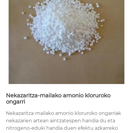
Nekazaritza-mailako amonio kloruroko
ongarri
Nekazaritza-mailako amonio kloruroko ongarriak
nekazarien artean aintzatespen handia du eta
nitrogeno-eduki handia duen efektu azkarreko