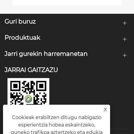
Guri buruz
Produktuak
Jarri gurekin harremanetan
JARRAI GAITZAZU
X
Cookieak erabiltzen ditugu nabigazio
esperientzia hobea eskaintzeko,
guneko trafikoa aztertzeko eta edukia