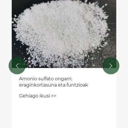


Amonio sulfato ongarri:
eraginkortasuna eta funtzioak
Gehiago ikusi >>