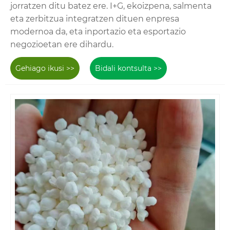
jorratzen ditu batez ere. I+G, ekoizpena, salmenta
eta zerbitzua integratzen dituen enpresa
modernoa da, eta inportazio eta esportazio
negozioetan ere dihardu.
Gehiago ikusi >>
Bidali kontsulta >>