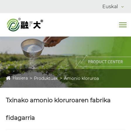
Euskal
Hasiera
Produktuak
Amonio kloruroa
Txinako amonio kloruroaren fabrika
fidagarria