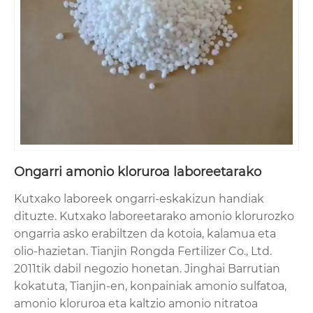
Ongarri amonio kloruroa laboreetarako
Kutxako laboreek ongarri-eskakizun handiak
dituzte. Kutxako laboreetarako amonio klorurozko
ongarria asko erabiltzen da kotoia, kalamua eta
olio-hazietan. Tianjin Rongda Fertilizer Co., Ltd.
2011tik dabil negozio honetan. Jinghai Barrutian
kokatuta, Tianjin-en, konpainiak amonio sulfatoa,
amonio kloruroa eta kaltzio amonio nitratoa