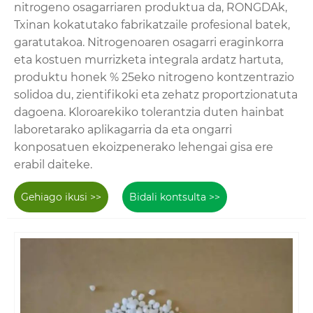
nitrogeno osagarriaren produktua da, RONGDAk,
Txinan kokatutako fabrikatzaile profesional batek,
garatutakoa. Nitrogenoaren osagarri eraginkorra
eta kostuen murrizketa integrala ardatz hartuta,
produktu honek % 25eko nitrogeno kontzentrazio
solidoa du, zientifikoki eta zehatz proportzionatuta
dagoena. Kloroarekiko tolerantzia duten hainbat
laboretarako aplikagarria da eta ongarri
konposatuen ekoizpenerako lehengai gisa ere
erabil daiteke.
Gehiago ikusi >>
Bidali kontsulta >>