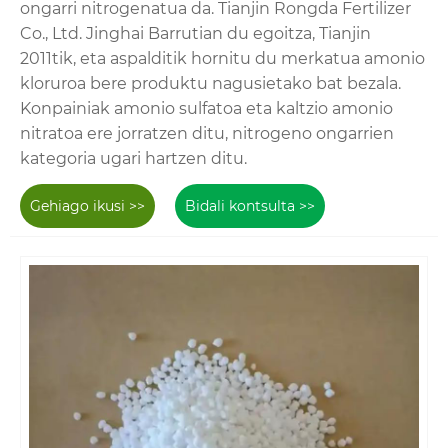
ongarri nitrogenatua da. Tianjin Rongda Fertilizer
Co., Ltd. Jinghai Barrutian du egoitza, Tianjin
2011tik, eta aspalditik hornitu du merkatua amonio
kloruroa bere produktu nagusietako bat bezala.
Konpainiak amonio sulfatoa eta kaltzio amonio
nitratoa ere jorratzen ditu, nitrogeno ongarrien
kategoria ugari hartzen ditu.
Gehiago ikusi >>
Bidali kontsulta >>