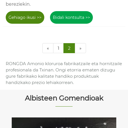
bereziekin.
Gehiago ikusi >>
Bidali kontsulta >>
«
1
2
»
RONGDA Amonio kloruroa fabrikatzaile eta hornitzaile
profesionala da Txinan. Ongi etorria ematen dizugu
gure fabrikako kalitate handiko produktuak
handizkako prezio lehiakorrean.
Albisteen Gomendioak