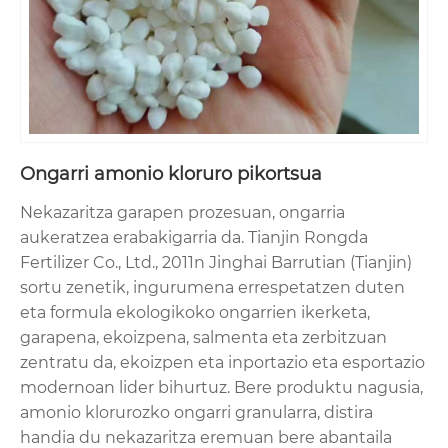
Ongarri amonio kloruro pikortsua
Nekazaritza garapen prozesuan, ongarria
aukeratzea erabakigarria da. Tianjin Rongda
Fertilizer Co., Ltd., 2011n Jinghai Barrutian (Tianjin)
sortu zenetik, ingurumena errespetatzen duten
eta formula ekologikoko ongarrien ikerketa,
garapena, ekoizpena, salmenta eta zerbitzuan
zentratu da, ekoizpen eta inportazio eta esportazio
modernoan lider bihurtuz. Bere produktu nagusia,
amonio klorurozko ongarri granularra, distira
handia du nekazaritza eremuan bere abantaila