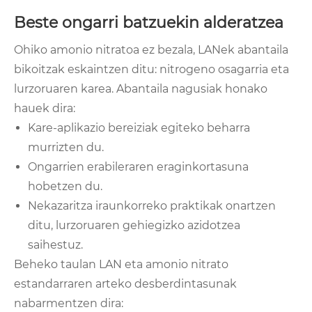
Beste ongarri batzuekin alderatzea
Ohiko amonio nitratoa ez bezala, LANek abantaila
bikoitzak eskaintzen ditu: nitrogeno osagarria eta
lurzoruaren karea. Abantaila nagusiak honako
hauek dira:
Kare-aplikazio bereiziak egiteko beharra
murrizten du.
Ongarrien erabileraren eraginkortasuna
hobetzen du.
Nekazaritza iraunkorreko praktikak onartzen
ditu, lurzoruaren gehiegizko azidotzea
saihestuz.
Beheko taulan LAN eta amonio nitrato
estandarraren arteko desberdintasunak
nabarmentzen dira: