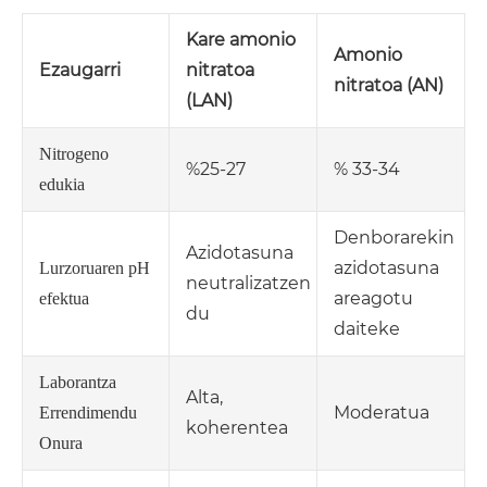
Kare amonio
Amonio
Ezaugarri
nitratoa
nitratoa (AN)
(LAN)
Nitrogeno
%25-27
% 33-34
edukia
Denborarekin
Azidotasuna
azidotasuna
Lurzoruaren pH
neutralizatzen
areagotu
efektua
du
daiteke
Laborantza
Alta,
Moderatua
Errendimendu
koherentea
Onura