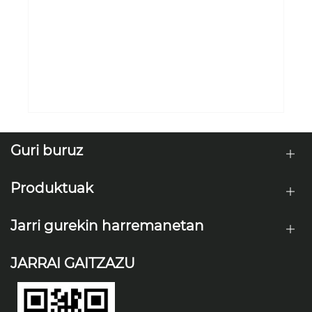
Arrozentzako ongarri nitrogenatua:
nola handitu dezake RONGDAk zure
laborearen etekina eraginkortasunez
Gehiago ikusi >>
Guri buruz
Produktuak
Jarri gurekin harremanetan
JARRAI GAITZAZU