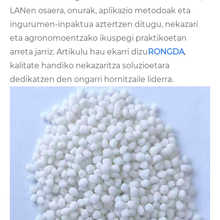
LANen osaera, onurak, aplikazio metodoak eta
ingurumen-inpaktua aztertzen ditugu, nekazari
eta agronomoentzako ikuspegi praktikoetan
arreta jarriz. Artikulu hau ekarri dizu
RONGDA
,
kalitate handiko nekazaritza soluzioetara
dedikatzen den ongarri hornitzaile liderra.