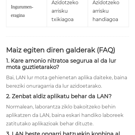
Azidotzeko
Azidotzeko
Ingurumen-
arrisku
arrisku
eragina
txikiagoa
handiagoa
Maiz egiten diren galderak (FAQ)
1. Kare amonio nitratoa segurua al da lur
mota guztietarako?
Bai, LAN lur mota gehienetan aplika daiteke, baina
bereziki onuragarria da lur azidoetarako.
2. Zenbat aldiz aplikatu behar da LAN?
Normalean, laborantza ziklo bakoitzeko behin
aplikatzen da LAN, baina eskari handiko laboreek
zatitutako aplikazioak behar dituzte.
3. LAN beste ongarri batzuekin konbina al