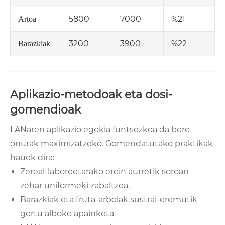
5800
7000
%21
Artoa
3200
3900
%22
Barazkiak
Aplikazio-metodoak eta dosi-
gomendioak
LANaren aplikazio egokia funtsezkoa da bere
onurak maximizatzeko. Gomendatutako praktikak
hauek dira:
Zereal-laboreetarako erein aurretik soroan
zehar uniformeki zabaltzea.
Barazkiak eta fruta-arbolak sustrai-eremutik
gertu alboko apainketa.