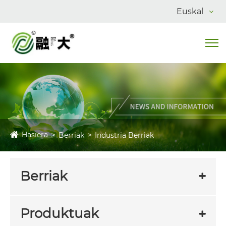
Euskal
Hasiera
Berriak
Industria Berriak
Berriak
Produktuak