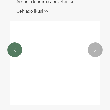


Amonio kloruroa arrozetarako
Gehiago ikusi >>