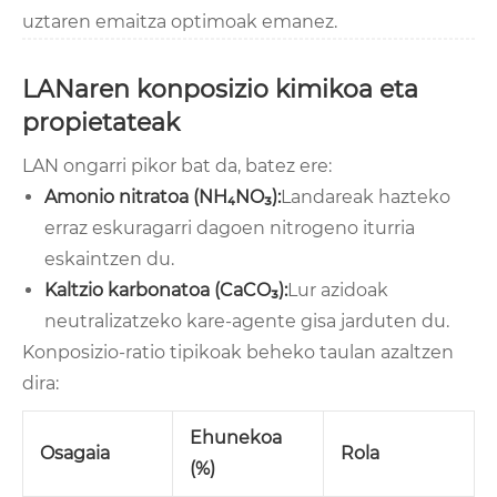
uztaren emaitza optimoak emanez.
LANaren konposizio kimikoa eta
propietateak
LAN ongarri pikor bat da, batez ere:
Amonio nitratoa (NH₄NO₃):
Landareak hazteko
erraz eskuragarri dagoen nitrogeno iturria
eskaintzen du.
Kaltzio karbonatoa (CaCO₃):
Lur azidoak
neutralizatzeko kare-agente gisa jarduten du.
Konposizio-ratio tipikoak beheko taulan azaltzen
dira:
Ehunekoa
Osagaia
Rola
(%)