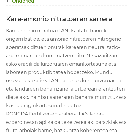
Ondorioa
Kare-amonio nitratoaren sarrera
Kare amonio nitratoa (LAN) kalitate handiko
ongarri bat da, eta amonio nitratoaren nitrogeno
aberatsak dituen onurak karearen neutralizazio-
ahalmenarekin konbinatzen ditu. Nekazaritzan
asko erabili da lurzoruaren emankortasuna eta
laboreen produktibitatea hobetzeko. Mundu
osoko nekazariek LAN nahiago dute, lurzoruaren
eta landareen beharrizanei aldi berean erantzuten
dietelako, hainbat sarreraren beharra murriztuz eta
kostu eraginkortasuna hobetuz.
RONGDA Fertilizer-en arabera, LAN labore
ezberdinetan aplika daiteke zerealak, barazkiak eta
fruta-arbolak barne, hazkuntza koherentea eta