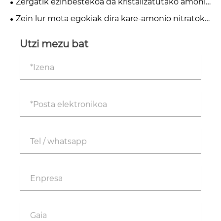
Zergatik ezinbestekoa da kristalizatutako amonio
modernorako
kloruroa nekazaritza eta industria ongarri
Zein lur mota egokiak dira kare-amonio nitratoko
modernoetarako
ongarrirako?
Utzi mezu bat