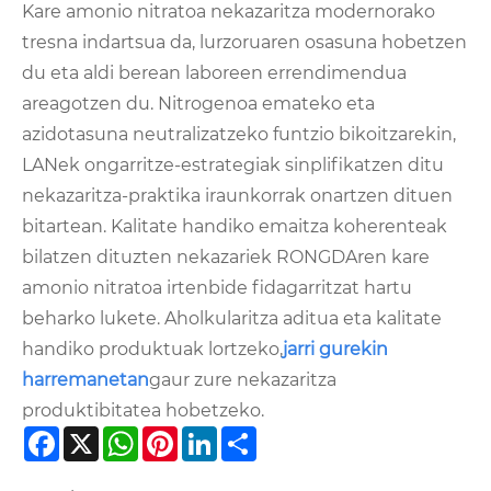
Kare amonio nitratoa nekazaritza modernorako
tresna indartsua da, lurzoruaren osasuna hobetzen
du eta aldi berean laboreen errendimendua
areagotzen du. Nitrogenoa emateko eta
azidotasuna neutralizatzeko funtzio bikoitzarekin,
LANek ongarritze-estrategiak sinplifikatzen ditu
nekazaritza-praktika iraunkorrak onartzen dituen
bitartean. Kalitate handiko emaitza koherenteak
bilatzen dituzten nekazariek RONGDAren kare
amonio nitratoa irtenbide fidagarritzat hartu
beharko lukete. Aholkularitza aditua eta kalitate
handiko produktuak lortzeko,
jarri gurekin
harremanetan
gaur zure nekazaritza
produktibitatea hobetzeko.
Facebook
X
WhatsApp
Pinterest
LinkedIn
Share