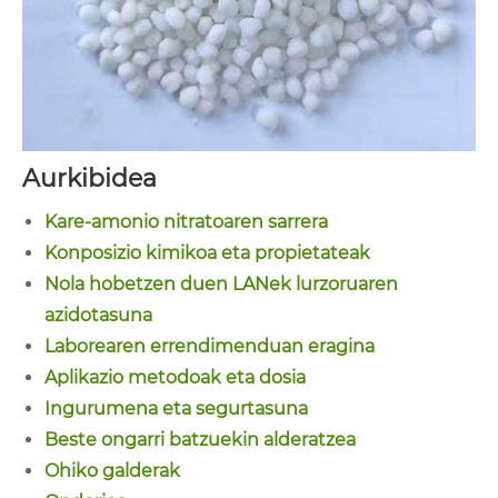
Aurkibidea
Kare-amonio nitratoaren sarrera
Konposizio kimikoa eta propietateak
Nola hobetzen duen LANek lurzoruaren
azidotasuna
Laborearen errendimenduan eragina
Aplikazio metodoak eta dosia
Ingurumena eta segurtasuna
Beste ongarri batzuekin alderatzea
Ohiko galderak