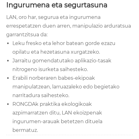
Ingurumena eta segurtasuna
LAN, oro har, segurua eta ingurumena
errespetatzen duen arren, manipulazio arduratsua
garrantzitsua da:
Leku fresko eta lehor batean gorde ezazu
opilatu eta hezetasuna xurgatzeko.
Jarraitu gomendatutako aplikazio-tasak
nitrogeno isurketa saihesteko.
Erabili norberaren babes-ekipoak
manipulatzean, larruazaleko edo begietako
narritadura saihesteko.
RONGDAk praktika ekologikoak
azpimarratzen ditu, LAN ekoizpenak
ingurumen-arauak betetzen dituela
bermatuz.