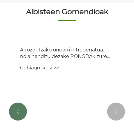
Albisteen Gomendioak

