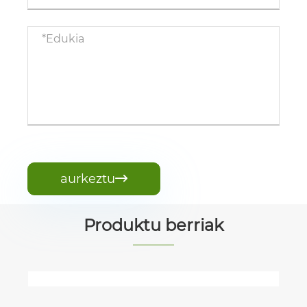
aurkeztu

Produktu berriak