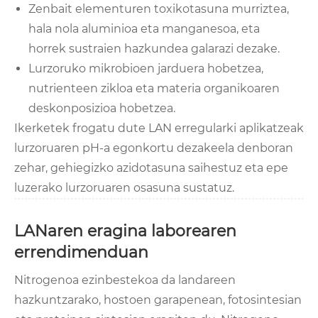
Zenbait elementuren toxikotasuna murriztea,
hala nola aluminioa eta manganesoa, eta
horrek sustraien hazkundea galarazi dezake.
Lurzoruko mikrobioen jarduera hobetzea,
nutrienteen zikloa eta materia organikoaren
deskonposizioa hobetzea.
Ikerketek frogatu dute LAN erregularki aplikatzeak
lurzoruaren pH-a egonkortu dezakeela denboran
zehar, gehiegizko azidotasuna saihestuz eta epe
luzerako lurzoruaren osasuna sustatuz.
LANaren eragina laborearen
errendimenduan
Nitrogenoa ezinbestekoa da landareen
hazkuntzarako, hostoen garapenean, fotosintesian