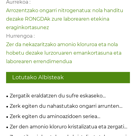
Aurrekoa :
Arrozentzako ongarri nitrogenatua: nola handitu
dezake RONGDAk zure laborearen etekina
eraginkortasunez
Hurrengoa :
Zer da nekazaritzako amonio kloruroa eta nola
hobetu dezake lurzoruaren emankortasuna eta
laborearen errendimendua
Lotutako Albisteak
Zergatik eraldatzen du sufre eskaseko
lurzoruaren baldintzatzaileak laboreen
Zerk egiten du nahastutako ongarri arrunten
produktibitatea eta lurzoruaren osasuna?
seriea ezinbestekoa nekazaritza modernorako?
Zerk egiten du aminoazidoen seriea
ezinbestekoa osasun eta industria modernorako?
Zer den amonio kloruro kristalizatua eta zergatik
ezinbestekoa da nekazaritza eta industria