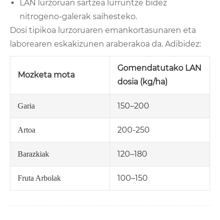
LAN lurzoruan sartzea lurruntze bidez
nitrogeno-galerak saihesteko.
Dosi tipikoa lurzoruaren emankortasunaren eta
laborearen eskakizunen araberakoa da. Adibidez:
Gomendatutako LAN
Mozketa mota
dosia (kg/ha)
150–200
Garia
200-250
Artoa
120–180
Barazkiak
100–150
Fruta Arbolak