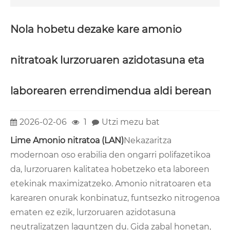
Nola hobetu dezake kare amonio
nitratoak lurzoruaren azidotasuna eta
laborearen errendimendua aldi berean
2026-02-06
1
Utzi mezu bat
Lim
e Amonio nitratoa (LAN)
Nekazaritza
modernoan oso erabilia den ongarri polifazetikoa
da, lurzoruaren kalitatea hobetzeko eta laboreen
etekinak maximizatzeko. Amonio nitratoaren eta
karearen onurak konbinatuz, funtsezko nitrogenoa
ematen ez ezik, lurzoruaren azidotasuna
neutralizatzen laguntzen du. Gida zabal honetan,