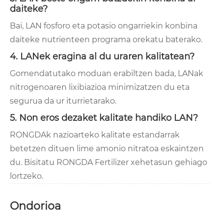
daiteke?
Bai, LAN fosforo eta potasio ongarriekin konbina
daiteke nutrienteen programa orekatu baterako.
4. LANek eragina al du uraren kalitatean?
Gomendatutako moduan erabiltzen bada, LANak
nitrogenoaren lixibiazioa minimizatzen du eta
segurua da ur iturrietarako.
5. Non eros dezaket kalitate handiko LAN?
RONGDAk nazioarteko kalitate estandarrak
betetzen dituen lime amonio nitratoa eskaintzen
du. Bisitatu RONGDA Fertilizer xehetasun gehiago
lortzeko.
Ondorioa