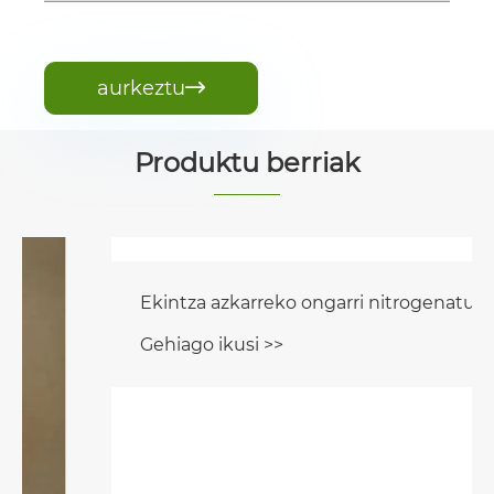
aurkeztu

Produktu berriak