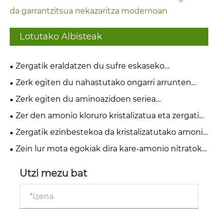
da garrantzitsua nekazaritza modernoan
Lotutako Albisteak
Zergatik eraldatzen du sufre eskaseko
lurzoruaren baldintzatzaileak laboreen
Zerk egiten du nahastutako ongarri arrunten
produktibitatea eta lurzoruaren osasuna?
seriea ezinbestekoa nekazaritza modernorako?
Zerk egiten du aminoazidoen seriea
ezinbestekoa osasun eta industria modernorako?
Zer den amonio kloruro kristalizatua eta zergatik
ezinbestekoa da nekazaritza eta industria
Zergatik ezinbestekoa da kristalizatutako amonio
modernorako
kloruroa nekazaritza eta industria ongarri
Zein lur mota egokiak dira kare-amonio nitratoko
modernoetarako
ongarrirako?
Utzi mezu bat