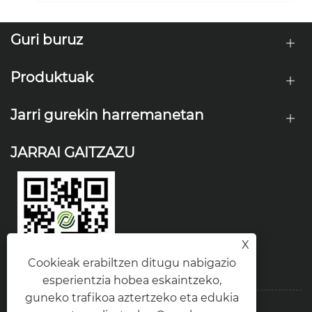
Guri buruz
Produktuak
Jarri gurekin harremanetan
JARRAI GAITZAZU
X
Cookieak erabiltzen ditugu nabigazio
esperientzia hobea eskaintzeko,
guneko trafikoa aztertzeko eta edukia