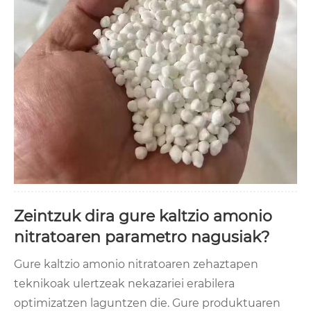
Zeintzuk dira gure kaltzio amonio
nitratoaren parametro nagusiak?
Gure kaltzio amonio nitratoaren zehaztapen
teknikoak ulertzeak nekazariei erabilera
optimizatzen laguntzen die. Gure produktuaren