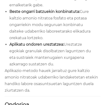
ernalketarik gabe.
Beste ongarri batzuekin konbinatuta:
Gure
kaltzio amonio nitratoa fosfato eta potasa
ongarriekin modu seguruan konbinatu
daiteke udaberriko laboreetarako elikadura
orekatua lortzeko.
Aplikatu ondoren ureztatzea:
Ureztatze
egokiak granulak disolbatzen laguntzen du
eta sustraiek mantenugaien xurgapena
azkarrago sustatzen du.
Aplikazio-metodo hauek jarraituz gure kaltzio
amonio nitratoak udaberriko landaketetan etekin
handiko labore osasuntsuetan laguntzen duela
ziurtatzen da.
Ondorioa