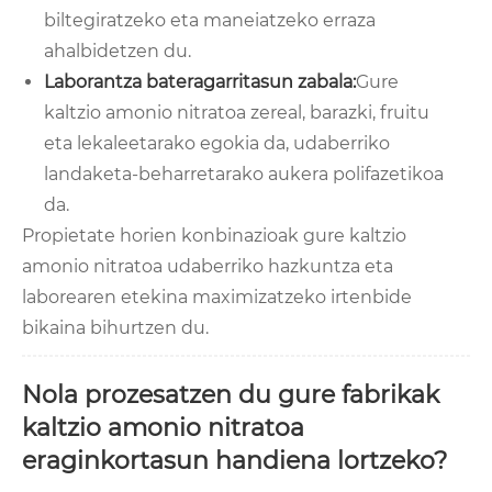
biltegiratzeko eta maneiatzeko erraza
ahalbidetzen du.
Laborantza bateragarritasun zabala:
Gure
kaltzio amonio nitratoa zereal, barazki, fruitu
eta lekaleetarako egokia da, udaberriko
landaketa-beharretarako aukera polifazetikoa
da.
Propietate horien konbinazioak gure kaltzio
amonio nitratoa udaberriko hazkuntza eta
laborearen etekina maximizatzeko irtenbide
bikaina bihurtzen du.
Nola prozesatzen du gure fabrikak
kaltzio amonio nitratoa
eraginkortasun handiena lortzeko?