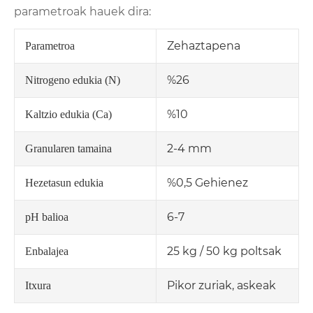
parametroak hauek dira:
Zehaztapena
Parametroa
%26
Nitrogeno edukia (N)
%10
Kaltzio edukia (Ca)
2-4 mm
Granularen tamaina
%0,5 Gehienez
Hezetasun edukia
6-7
pH balioa
25 kg / 50 kg poltsak
Enbalajea
Pikor zuriak, askeak
Itxura