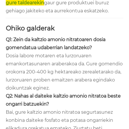
gure taldearekin
gaur gure produktuei buruz
gehiago jakiteko eta aurrekontua eskatzeko.
Ohiko galderak
Q1: Zein da kaltzio amonio nitratoaren dosia
gomendatua udaberrian landatzeko?
Dosia labore motaren eta lurzoruaren
emankortasunaren araberakoa da. Gure gomendio
orokorra 200-400 kg hektareako zerealetarako da,
lurzoruaren proben emaitzen arabera egindako
doikuntzak eginez.
Q2: Nahas al daiteke kaltzio amonio nitratoa beste
ongarri batzuekin?
Bai, gure kaltzio amonio nitratoa segurtasunez
konbina daiteke fosfato eta potasa ongarriekin
elikadura orekatua emateko. Ziurtatu beti