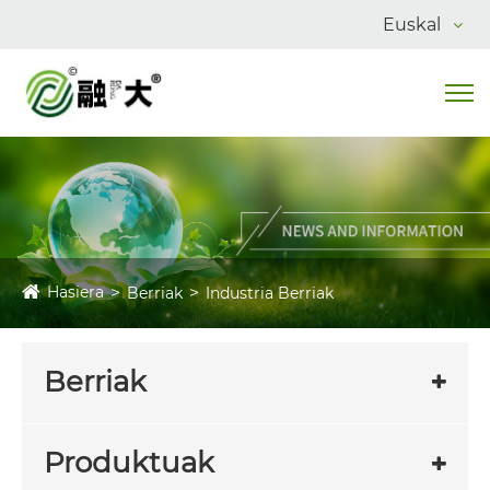
Euskal
Hasiera
Berriak
Industria Berriak
Berriak
Produktuak