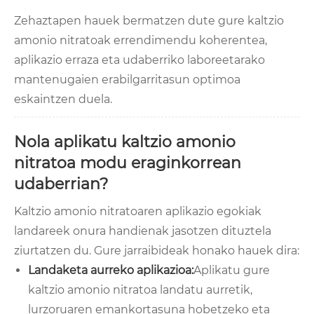
Zehaztapen hauek bermatzen dute gure kaltzio
amonio nitratoak errendimendu koherentea,
aplikazio erraza eta udaberriko laboreetarako
mantenugaien erabilgarritasun optimoa
eskaintzen duela.
Nola aplikatu kaltzio amonio
nitratoa modu eraginkorrean
udaberrian?
Kaltzio amonio nitratoaren aplikazio egokiak
landareek onura handienak jasotzen dituztela
ziurtatzen du. Gure jarraibideak honako hauek dira:
Landaketa aurreko aplikazioa:
Aplikatu gure
kaltzio amonio nitratoa landatu aurretik,
lurzoruaren emankortasuna hobetzeko eta