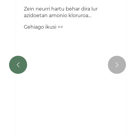
Zein neurri hartu behar dira lur
azidoetan amonio kloruroa
aplikatzean?
Gehiago ikusi >>

