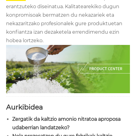
erantzuteko diseinatua. Kalitatearekiko dugun
konpromisoak bermatzen du nekazariek eta
nekazaritzako profesionalek gure produktuetan
konfiantza izan dezaketela errendimendu ezin
hobea lortzeko.
Aurkibidea
Zergatik da kaltzio amonio nitratoa aproposa
udaberrian landatzeko?