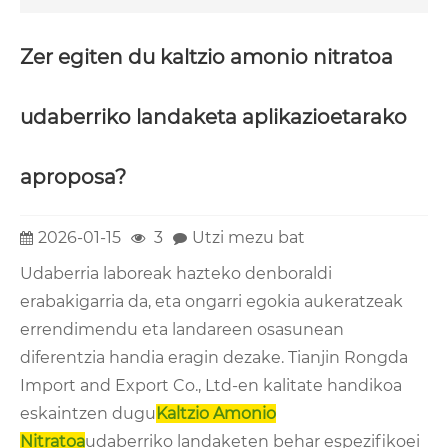
Zer egiten du kaltzio amonio nitratoa
udaberriko landaketa aplikazioetarako
aproposa?
2026-01-15
3
Utzi mezu bat
Udaberria laboreak hazteko denboraldi
erabakigarria da, eta ongarri egokia aukeratzeak
errendimendu eta landareen osasunean
diferentzia handia eragin dezake. Tianjin Rongda
Import and Export Co., Ltd-en kalitate handikoa
eskaintzen dugu
Kaltzio Amonio
Nitratoa
udaberriko landaketen behar espezifikoei