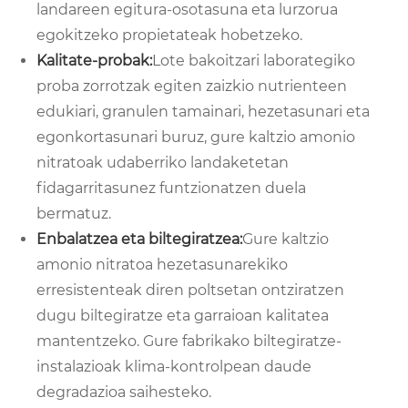
landareen egitura-osotasuna eta lurzorua
egokitzeko propietateak hobetzeko.
Kalitate-probak:
Lote bakoitzari laborategiko
proba zorrotzak egiten zaizkio nutrienteen
edukiari, granulen tamainari, hezetasunari eta
egonkortasunari buruz, gure kaltzio amonio
nitratoak udaberriko landaketetan
fidagarritasunez funtzionatzen duela
bermatuz.
Enbalatzea eta biltegiratzea:
Gure kaltzio
amonio nitratoa hezetasunarekiko
erresistenteak diren poltsetan ontziratzen
dugu biltegiratze eta garraioan kalitatea
mantentzeko. Gure fabrikako biltegiratze-
instalazioak klima-kontrolpean daude
degradazioa saihesteko.