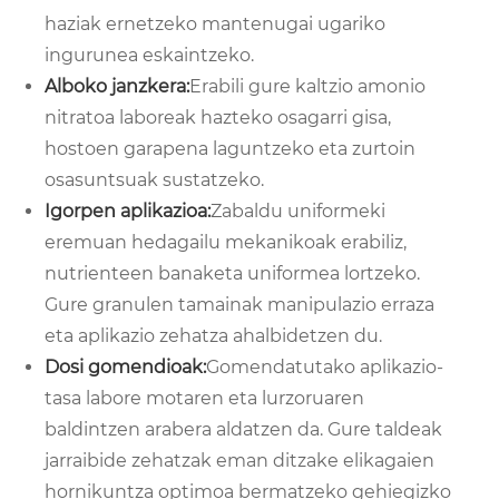
haziak ernetzeko mantenugai ugariko
ingurunea eskaintzeko.
Alboko janzkera:
Erabili gure kaltzio amonio
nitratoa laboreak hazteko osagarri gisa,
hostoen garapena laguntzeko eta zurtoin
osasuntsuak sustatzeko.
Igorpen aplikazioa:
Zabaldu uniformeki
eremuan hedagailu mekanikoak erabiliz,
nutrienteen banaketa uniformea ​​lortzeko.
Gure granulen tamainak manipulazio erraza
eta aplikazio zehatza ahalbidetzen du.
Dosi gomendioak:
Gomendatutako aplikazio-
tasa labore motaren eta lurzoruaren
baldintzen arabera aldatzen da. Gure taldeak
jarraibide zehatzak eman ditzake elikagaien
hornikuntza optimoa bermatzeko gehiegizko