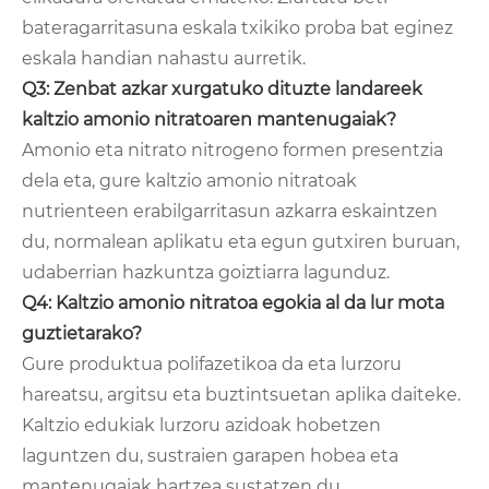
bateragarritasuna eskala txikiko proba bat eginez
eskala handian nahastu aurretik.
Q3: Zenbat azkar xurgatuko dituzte landareek
kaltzio amonio nitratoaren mantenugaiak?
Amonio eta nitrato nitrogeno formen presentzia
dela eta, gure kaltzio amonio nitratoak
nutrienteen erabilgarritasun azkarra eskaintzen
du, normalean aplikatu eta egun gutxiren buruan,
udaberrian hazkuntza goiztiarra lagunduz.
Q4: Kaltzio amonio nitratoa egokia al da lur mota
guztietarako?
Gure produktua polifazetikoa da eta lurzoru
hareatsu, argitsu eta buztintsuetan aplika daiteke.
Kaltzio edukiak lurzoru azidoak hobetzen
laguntzen du, sustraien garapen hobea eta
mantenugaiak hartzea sustatzen du.