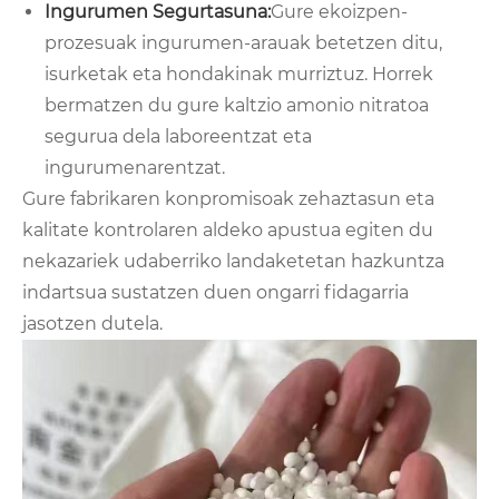
Ingurumen Segurtasuna:
Gure ekoizpen-
prozesuak ingurumen-arauak betetzen ditu,
isurketak eta hondakinak murriztuz. Horrek
bermatzen du gure kaltzio amonio nitratoa
segurua dela laboreentzat eta
ingurumenarentzat.
Gure fabrikaren konpromisoak zehaztasun eta
kalitate kontrolaren aldeko apustua egiten du
nekazariek udaberriko landaketetan hazkuntza
indartsua sustatzen duen ongarri fidagarria
jasotzen dutela.