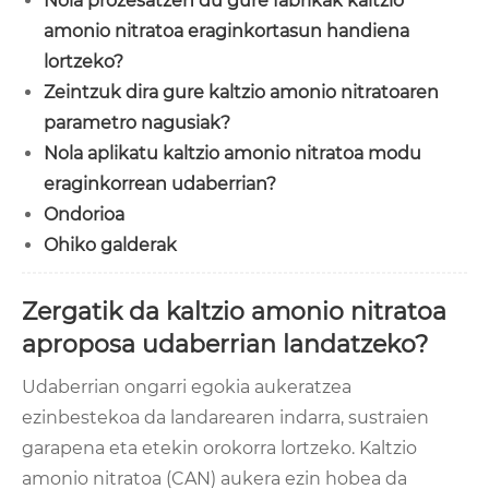
Nola prozesatzen du gure fabrikak kaltzio
amonio nitratoa eraginkortasun handiena
lortzeko?
Zeintzuk dira gure kaltzio amonio nitratoaren
parametro nagusiak?
Nola aplikatu kaltzio amonio nitratoa modu
eraginkorrean udaberrian?
Ondorioa
Ohiko galderak
Zergatik da kaltzio amonio nitratoa
aproposa udaberrian landatzeko?
Udaberrian ongarri egokia aukeratzea
ezinbestekoa da landarearen indarra, sustraien
garapena eta etekin orokorra lortzeko. Kaltzio
amonio nitratoa (CAN) aukera ezin hobea da