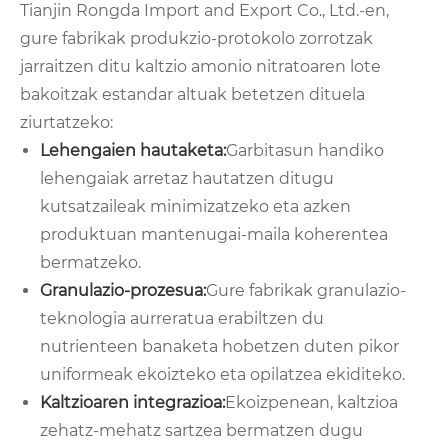
Tianjin Rongda Import and Export Co., Ltd.-en,
gure fabrikak produkzio-protokolo zorrotzak
jarraitzen ditu kaltzio amonio nitratoaren lote
bakoitzak estandar altuak betetzen dituela
ziurtatzeko:
Lehengaien hautaketa:
Garbitasun handiko
lehengaiak arretaz hautatzen ditugu
kutsatzaileak minimizatzeko eta azken
produktuan mantenugai-maila koherentea
bermatzeko.
Granulazio-prozesua:
Gure fabrikak granulazio-
teknologia aurreratua erabiltzen du
nutrienteen banaketa hobetzen duten pikor
uniformeak ekoizteko eta opilatzea ekiditeko.
Kaltzioaren integrazioa:
Ekoizpenean, kaltzioa
zehatz-mehatz sartzea bermatzen dugu