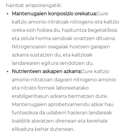
hainbat arrazoirengatik:
Mantenugaien konposizio orekatua:
Gure
kaltzio amonio nitratoak nitrogeno eta kaltzio
oreka ezin hobea du, hazkuntza begetatiboa
eta zelula horma sendoak onartzen dituena.
Nitrogenoaren osagaiak hostoen garapen
azkarra sustatzen du, eta kaltzioak
landarearen egitura sendotzen du.
Nutrienteen askapen azkarra:
Gure kaltzio
amonio nitratoan dagoen nitrogeno amonio
eta nitrato formek laboreetarako
erabilgarritasun azkarra bermatzen dute.
Mantenugaien aprobetxamendu azkar hau
funtsezkoa da udaberri hasieran landareak
loalditik ateratzen direnean eta berehala
elikadura behar dutenean.