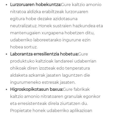
Lurzoruaren hobekuntza:
Gure kaltzio amonio
nitratoa aldizka erabiltzeak lurzoruaren
egitura hobe dezake azidotasuna
neutralizatuz. Honek sustraien hazkundea eta
mantenugaien xurgapena hobetzen ditu,
udaberriko laboreetarako ingurune ezin
hobea sortuz.
Laborantza erresilientzia hobetua:
Gure
produktuko kaltzioak landareei udaberrian
ohikoak diren izozteak edo tenperatura
aldaketa azkarrak jasaten laguntzen die
ingurumeneko estresak jasaten.
Higroskopikotasun baxua:
Gure fabrikak
kaltzio amonio nitratoaren granulak egonkor
eta erresistenteak direla ziurtatzen du.
Propietate honek udaberriko aplikazioan