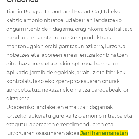
Tianjin Rongda Import and Export Co.,Ltd-eko
kaltzio amonio nitratoa. udaberrian landatzeko
ongarri irtenbide fidagarria, eraginkorra eta kalitate
handikoa eskaintzen du. Gure produktuak
mantenugaien erabilgarritasun azkarra, lurzorua
hobetzea eta laboreen erresilientzia konbinatzen
ditu, hazkunde eta etekin optimoa bermatuz.
Aplikazio-jarraibide egokiak jarraituz eta fabrikak
kontrolatutako ekoizpen-prozesuaren onurak
aprobetxatuz, nekazariek emaitza paregabeak lor
ditzakete.
Udaberriko landaketen emaitza fidagarriak
lortzeko, aukeratu gure kaltzio amonio nitratoa eta
ezagutu laborearen errendimenduaren eta
lurzoruaren osasunaren aldea.
Jarri harremanetan