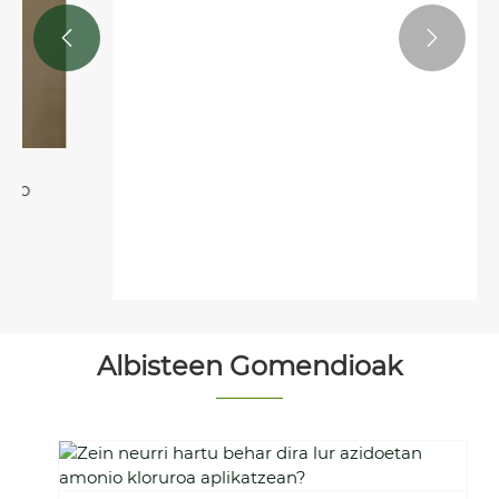


Ekintza azkarreko ongarri nitrogenatua
Gehiago ikusi >>
Albisteen Gomendioak