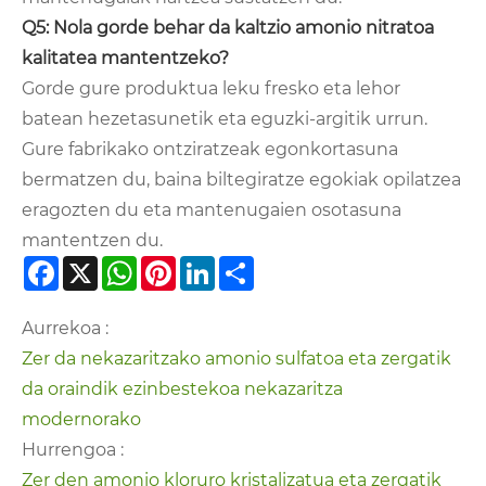
Q5: Nola gorde behar da kaltzio amonio nitratoa
kalitatea mantentzeko?
Gorde gure produktua leku fresko eta lehor
batean hezetasunetik eta eguzki-argitik urrun.
Gure fabrikako ontziratzeak egonkortasuna
bermatzen du, baina biltegiratze egokiak opilatzea
eragozten du eta mantenugaien osotasuna
mantentzen du.
Facebook
X
WhatsApp
Pinterest
LinkedIn
Share
Aurrekoa :
Zer da nekazaritzako amonio sulfatoa eta zergatik
da oraindik ezinbestekoa nekazaritza
modernorako
Hurrengoa :
Zer den amonio kloruro kristalizatua eta zergatik